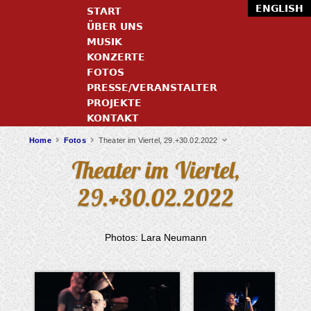
ENGLISH
START
ÜBER UNS
MUSIK
KONZERTE
FOTOS
PRESSE/VERANSTALTER
PROJEKTE
KONTAKT
Home
Fotos
Theater im Viertel, 29.+30.02.2022
Theater im Viertel,
29.+30.02.2022
Photos: Lara Neumann