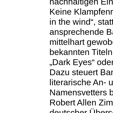
nachhaltigen Ei
Keine Klampfenro
in the wind“, st
ansprechende Bal
mittelhart gewob
bekannten Titeln
„Dark Eyes“ ode
Dazu steuert B
literarische An-
Namensvetters b
Robert Allen Zi
deutscher Überse