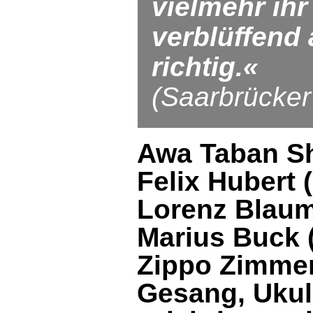
vielmehr ihr
verblüffend 
richtig.«
(Saarbrücker
Awa Taban S
Felix Hubert
(
Lorenz Blau
Marius Buck
Zippo Zimme
Gesang, Ukule