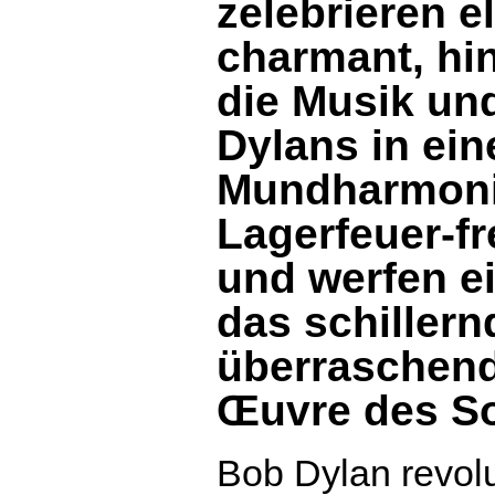
zelebrieren e
charmant, hi
die Musik un
Dylans in ein
Mundharmoni
Lagerfeuer-f
und werfen ei
das schiller
überraschend 
Œuvre des So
Bob Dylan revolu