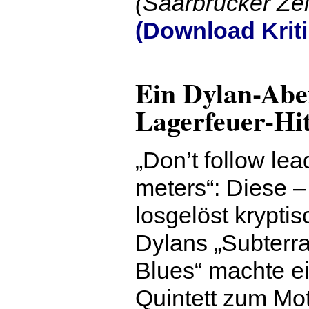
(Saarbrücker Zei
(Download Kriti
Ein Dylan-Abe
Lagerfeuer-Hi
„Don’t follow lea
meters“: Diese 
losgelöst krypti
Dylans „Subter
Blues“ machte e
Quintett zum Mo