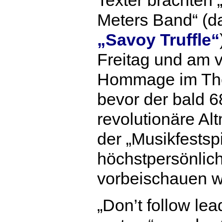
Meters Band“ (d
„Savoy Truffle“
Freitag und am 
Hommage im Thea
bevor der bald 6
revolutionäre A
der „Musikfestsp
höchstpersönlic
vorbeischauen w
„Don’t follow lea