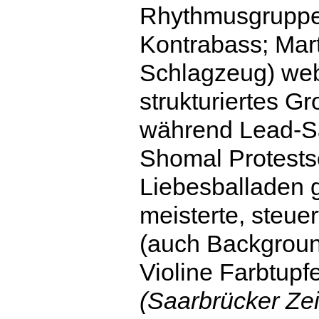
Rhythmusgruppe 
Kontrabass; Mart
Schlagzeug) webt
strukturiertes G
während Lead-S
Shomal Protest
Liebesballaden 
meisterte, steue
(auch Backgroun
Violine Farbtupfe
(Saarbrücker Zei