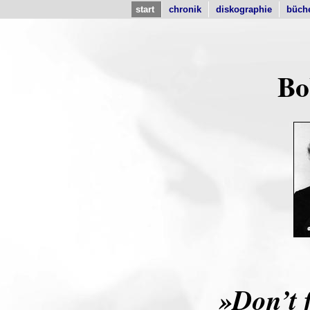
start
chronik
diskographie
büch
Bo
»Don’t 