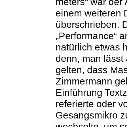
meters“ war der
einem weiteren D
überschrieben. D
„Performance“ a
natürlich etwas h
denn, man lässt
gelten, dass Ma
Zimmermann gele
Einführung Textz
referierte oder v
Gesangsmikro z
wechselte, um s