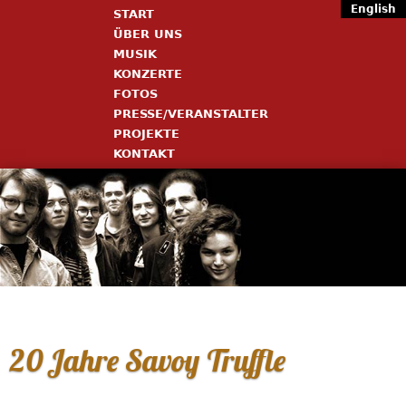
English
START
ÜBER UNS
MUSIK
KONZERTE
FOTOS
PRESSE/VERANSTALTER
PROJEKTE
KONTAKT
20 Jahre Savoy Truffle