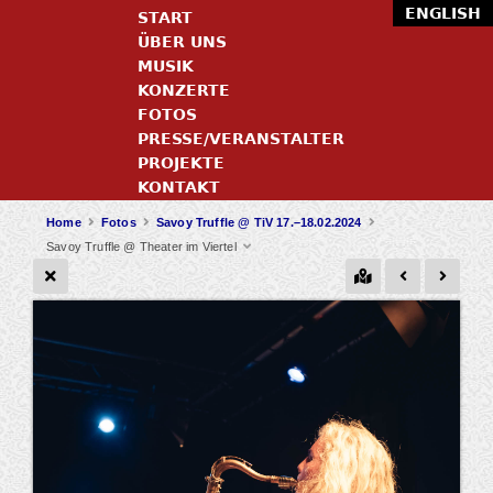
ENGLISH
START
ÜBER UNS
MUSIK
KONZERTE
FOTOS
PRESSE/VERANSTALTER
PROJEKTE
KONTAKT
Home
Fotos
Savoy Truffle @ TiV 17.–18.02.2024
Savoy Truffle @ Theater im Viertel