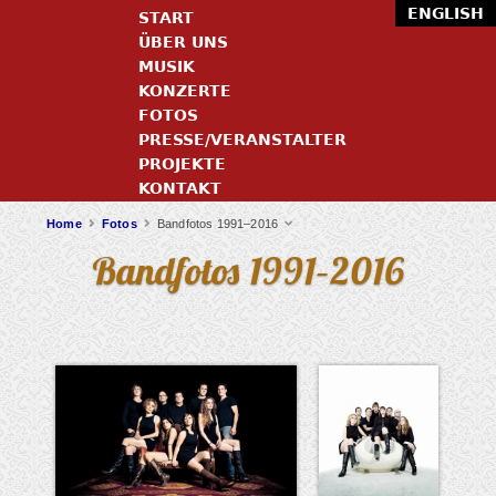
ENGLISH
START
ÜBER UNS
MUSIK
KONZERTE
FOTOS
PRESSE/VERANSTALTER
PROJEKTE
KONTAKT
Home
Fotos
Bandfotos 1991–2016
Bandfotos 1991–2016