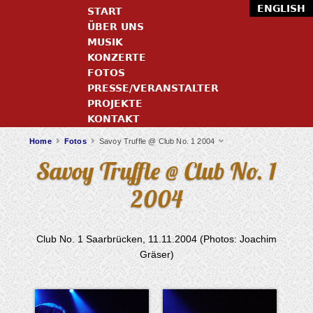
ENGLISH
START
ÜBER UNS
MUSIK
KONZERTE
FOTOS
PRESSE/VERANSTALTER
PROJEKTE
KONTAKT
Home
Fotos
Savoy Truffle @ Club No. 1 2004
Savoy Truffle @ Club No. 1
2004
Club No. 1 Saarbrücken, 11.11.2004 (Photos: Joachim
Gräser)