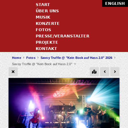
ENGLISH
START
ÜBER UNS
MUSIK
KONZERTE
FOTOS
PRESSE/VERANSTALTER
PROJEKTE
KONTAKT
Home
Fotos
Savoy Truffle @ "Kein Bock auf Hass 2.0" 2026
Savoy Truffle @ "Kein Bock auf Hass 2.0"