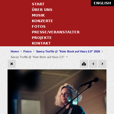
ENGLISH
START
ÜBER UNS
MUSIK
KONZERTE
FOTOS
PRESSE/VERANSTALTER
PROJEKTE
KONTAKT
Home
Fotos
Savoy Truffle @ "Kein Bock auf Hass 2.0" 2026
Savoy Truffle @ "Kein Bock auf Hass 2.0"