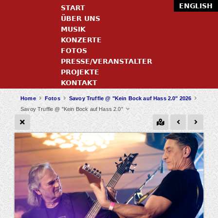
ENGLISH
START
ÜBER UNS
MUSIK
KONZERTE
FOTOS
PRESSE/VERANSTALTER
PROJEKTE
KONTAKT
Home
Fotos
Savoy Truffle @ "Kein Bock auf Hass 2.0" 2026
Savoy Truffle @ "Kein Bock auf Hass 2.0"