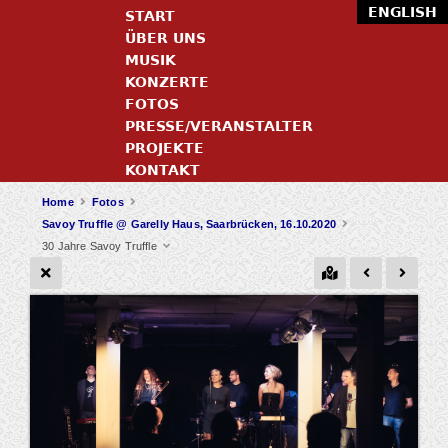
ENGLISH
START
ÜBER UNS
MUSIK
KONZERTE
FOTOS
PRESSE/VERANSTALTER
PROJEKTE
KONTAKT
Home
Fotos
Savoy Truffle @ Garelly Haus, Saarbrücken, 16.10.2020
30 Jahre Savoy Truffle