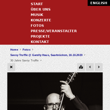
ENGLISH
START
ÜBER UNS
MUSIK
KONZERTE
FOTOS
PRESSE/VERANSTALTER
PROJEKTE
KONTAKT
Home
Fotos
Savoy Truffle @ Garelly Haus, Saarbrücken, 16.10.2020
30 Jahre Savoy Truffle