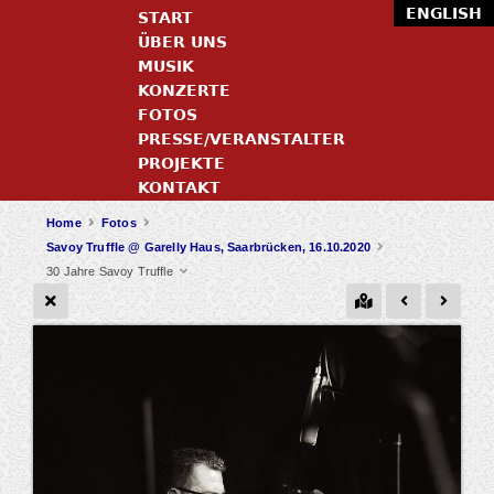
ENGLISH
START
ÜBER UNS
MUSIK
KONZERTE
FOTOS
PRESSE/VERANSTALTER
PROJEKTE
KONTAKT
Home
Fotos
Savoy Truffle @ Garelly Haus, Saarbrücken, 16.10.2020
30 Jahre Savoy Truffle