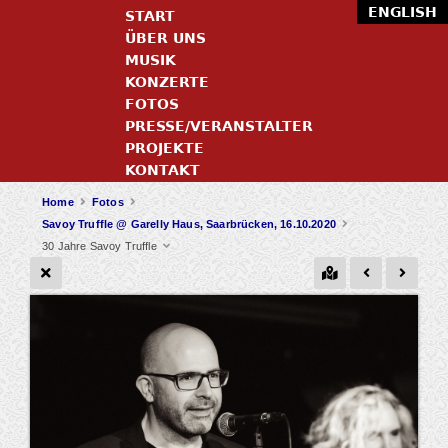
ENGLISH
START
ÜBER UNS
MUSIK
KONZERTE
FOTOS
PRESSE/VERANSTALTER
PROJEKTE
KONTAKT
Home
Fotos
Savoy Truffle @ Garelly Haus, Saarbrücken, 16.10.2020
30 Jahre Savoy Truffle