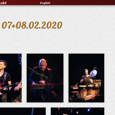
takt
English
en, 07+08.02.2020