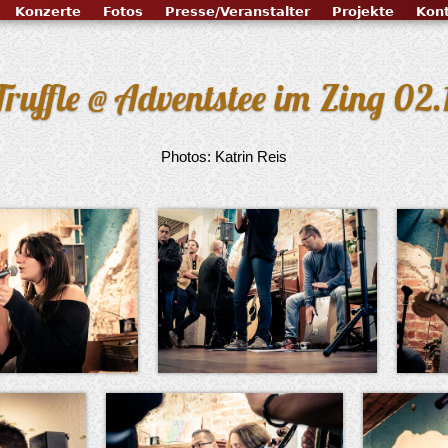
Konzerte
Fotos
Presse/Veranstalter
Projekte
Kon
ruffle @ Adventstee im Zing 02
Photos: Katrin Reis