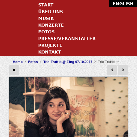
ENGLISH
START
ÜBER UNS
MUSIK
KONZERTE
FOTOS
PRESSE/VERANSTALTER
PROJEKTE
KONTAKT
Home
Fotos
Trio Truffle @ Zing 07.10.2017
Trio Truffle