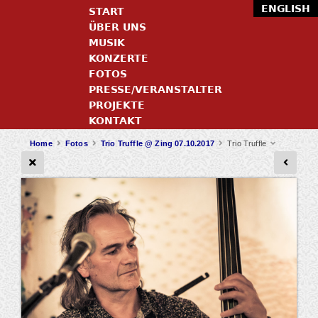
ENGLISH
START
ÜBER UNS
MUSIK
KONZERTE
FOTOS
PRESSE/VERANSTALTER
PROJEKTE
KONTAKT
Home
Fotos
Trio Truffle @ Zing 07.10.2017
Trio Truffle