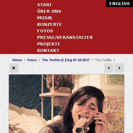
ENGLISH
START
ÜBER UNS
MUSIK
KONZERTE
FOTOS
PRESSE/VERANSTALTER
PROJEKTE
KONTAKT
Home
Fotos
Trio Truffle @ Zing 07.10.2017
Trio Truffle