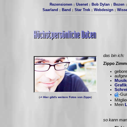
Rezensionen
Usenet
Bob Dylan
Bozen
|
|
|
Saarland
Band
Star Trek
Webdesign
Wisse
|
|
|
|
das bin ich:
Zippo Zim
gebore
aufge
Musik
Grafik
Schre
-Gu
(
-> Hier gibt's
weitere Fotos von Zippo
)
Mitgli
Mein
L
so kann man