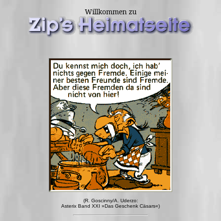
Willkommen zu
(R. Goscinny/A. Uderzo:
Asterix Band XXI »Das Geschenk Cäsars«)