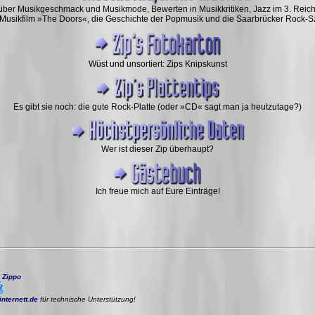
über Musikgeschmack und Musikmode, Bewerten in Musikkritiken, Jazz im 3. Reich
Musikfilm »The Doors«, die Geschichte der Popmusik und die Saarbrücker Rock-
Wüst und unsortiert: Zips Knipskunst
Es gibt sie noch: die gute Rock-Platte (oder »CD« sagt man ja heutzutage?)
Wer ist dieser Zip überhaupt?
Ich freue mich auf Eure Einträge!
y
Zippo
internett.de
für technische Unterstützung!