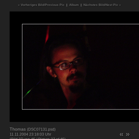
« Vorheriges Bild/Previous Pic
|
Album
|
Nächstes Bild/Next Pic »
Thomas
(DSC07131.psd)
«
»
11.11.2004 23:18:03 Uhr