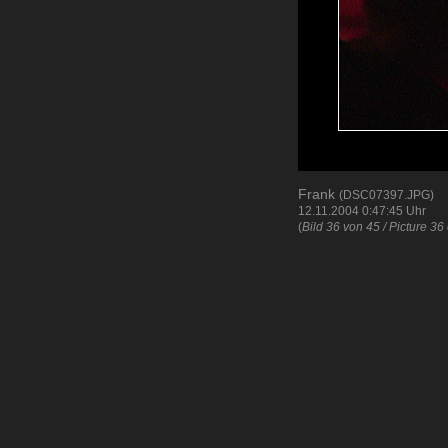
Frank
(DSC07397.JPG)
12.11.2004 0:47:45 Uhr
(
Bild 36 von 45 / Picture 36