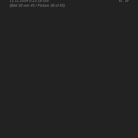
«
»
12.11.2004 0:23:18 Uhr
(
Bild 38 von 45 / Picture 38 of 45)