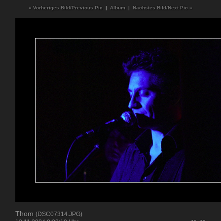
« Vorheriges Bild/Previous Pic
|
Album
|
Nächstes Bild/Next Pic »
Thom
(DSC07314.JPG)