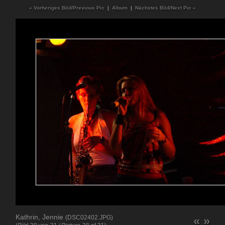
« Vorheriges Bild/Previous Pic
|
Album
|
Nächstes Bild/Next Pic »
Kathrin, Jennie
(DSC02402.JPG)
«
»