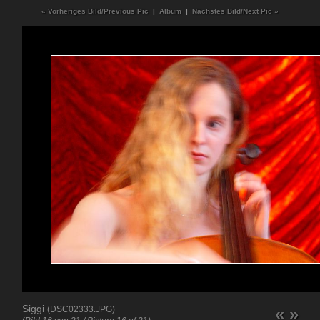
« Vorheriges Bild/Previous Pic
|
Album
|
Nächstes Bild/Next Pic »
Siggi
(DSC02333.JPG)
«
»