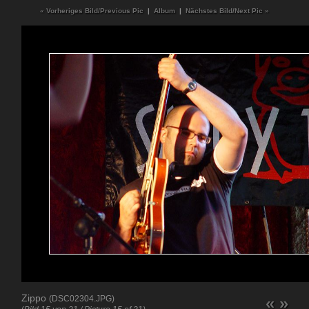
« Vorheriges Bild/Previous Pic
|
Album
|
Nächstes Bild/Next Pic »
Zippo
(DSC02304.JPG)
«
»