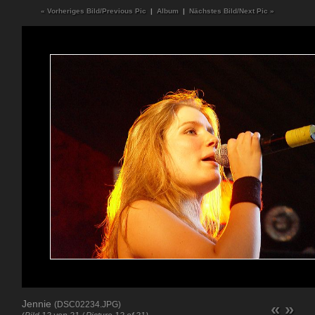
« Vorheriges Bild/Previous Pic
|
Album
|
Nächstes Bild/Next Pic »
Jennie
(DSC02234.JPG)
«
»