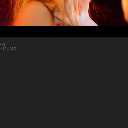
PG)
re 12 of 31)