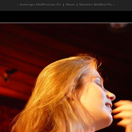
« Vorheriges Bild/Previous Pic
|
Album
|
Nächstes Bild/Next Pic »