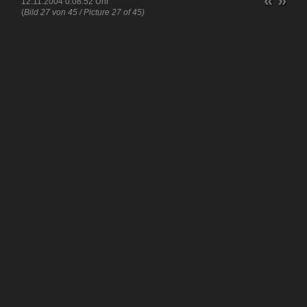
«
»
12.11.2004 0:08:52 Uhr
(
Bild 27 von 45 / Picture 27 of 45)