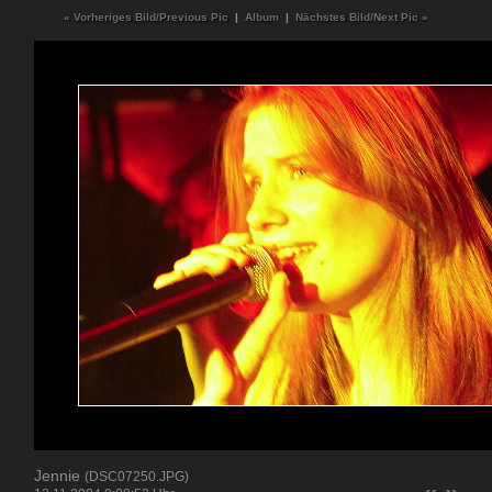
« Vorheriges Bild/Previous Pic
|
Album
|
Nächstes Bild/Next Pic »
Jennie
(DSC07250.JPG)