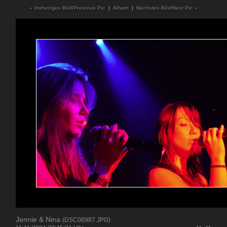
« Vorheriges Bild/Previous Pic
|
Album
|
Nächstes Bild/Next Pic »
Jennie & Nina
(DSC06987.JPG)