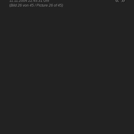
«
»
11.11.2004 22:45:31 Uhr
(
Bild 26 von 45 / Picture 26 of 45)