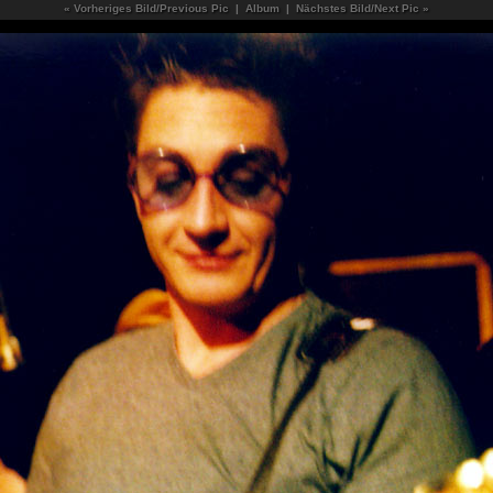
« Vorheriges Bild/Previous Pic
|
Album
|
Nächstes Bild/Next Pic »