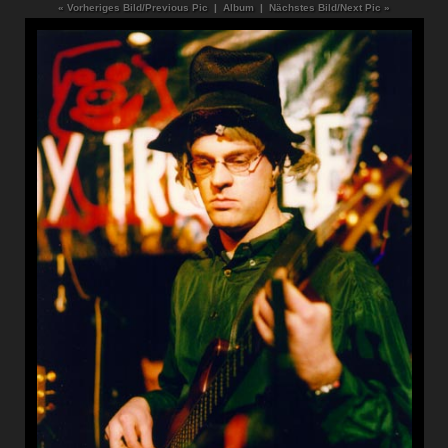
« Vorheriges Bild/Previous Pic
|
Album
|
Nächstes Bild/Next Pic »