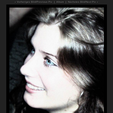
« Vorheriges Bild/Previous Pic
|
Album
|
Nächstes Bild/Next Pic »