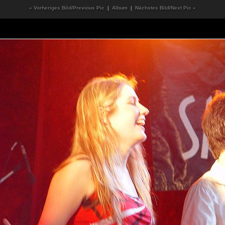
« Vorheriges Bild/Previous Pic
|
Album
|
Nächstes Bild/Next Pic »