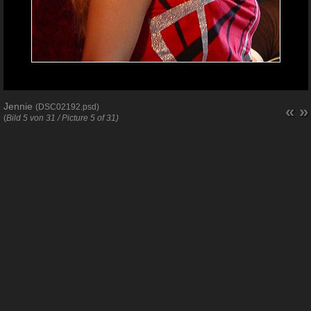
Jennie
(DSC02192.psd)
«
»
(
Bild 5 von 31 / Picture 5 of 31)