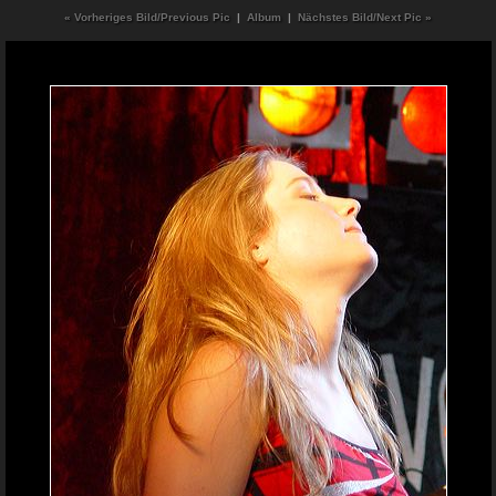
« Vorheriges Bild/Previous Pic
|
Album
|
Nächstes Bild/Next Pic »