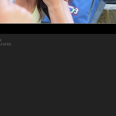
)
 2 of 31)