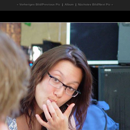
« Vorheriges Bild/Previous Pic
|
Album
|
Nächstes Bild/Next Pic »