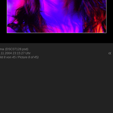
ina
(DSC07128.psd)
«
.11.2004 23:15:27 Uhr
ild 8 von 45 / Picture 8 of 45)