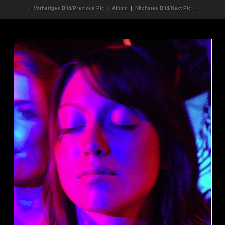
« Vorheriges Bild/Previous Pic
|
Album
|
Nächstes Bild/Next Pic »