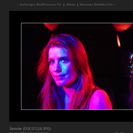
« Vorheriges Bild/Previous Pic
|
Album
|
Nächstes Bild/Next Pic »
Jennie
(DSC07118.JPG)