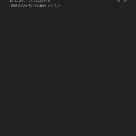
«
»
11.11.2004 23:13:30 Uhr
(
Bild 3 von 45 / Picture 3 of 45)