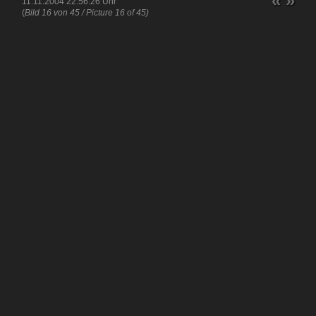
«
»
11.11.2004 22:56:26 Uhr
(
Bild 16 von 45 / Picture 16 of 45)