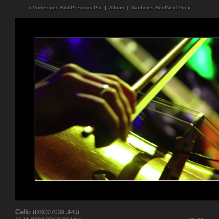
« Vorheriges Bild/Previous Pic
|
Album
|
Nächstes Bild/Next Pic »
Cello
(DSC07039.JPG)